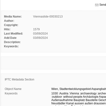
Send
Media Name:
Viennaslide-00030213
Author:
Copyright:
Hits:
1579
Last Modified:
03/09/2024
Add Date
03/09/2024
Description:
Keywords:
IPTC Metadata Section
Object Name
Wien,
Stadtentwicklungsgebiet
Aspangbah
Keywords
1030
:Austria
:Vienna
:archaeology
:arche
:outdoor
:without people
Archäologie
Aspa
Außenaufnahme
Bauplatz
Baustelle
Gesch
Neustädter Kanal
aussen
außen
draussen