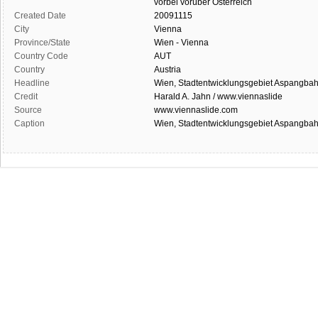
vorbei
vorüber
Österreich
Created Date
20091115
City
Vienna
Province/State
Wien - Vienna
Country Code
AUT
Country
Austria
Headline
Wien, Stadtentwicklungsgebiet Aspangba
Credit
Harald A. Jahn / www.viennaslide
Source
www.viennaslide.com
Caption
Wien, Stadtentwicklungsgebiet Aspangba