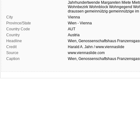
Jahrhundertwende
Margareten
Miete
Miet
Wohnbezirk
Wohnblock
Wohngegend
Wo
draussen
gemeinnützig
gemeinnützige
im
City
Vienna
Province/State
Wien - Vienna
Country Code
AUT
Country
Austria
Headline
Wien, Genossenschaftshaus Franzensgass
Credit
Harald A. Jahn / www.viennaslide
Source
www.viennaslide.com
Caption
Wien, Genossenschaftshaus Franzensgass