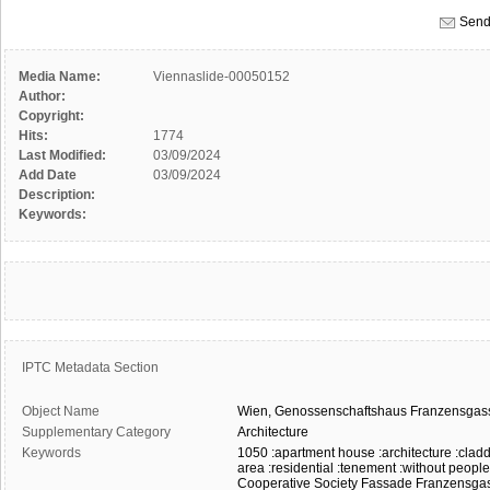
Send
Media Name:
Viennaslide-00050152
Author:
Copyright:
Hits:
1774
Last Modified:
03/09/2024
Add Date
03/09/2024
Description:
Keywords:
IPTC Metadata Section
Object Name
Wien,
Genossenschaftshaus
Franzensgas
Supplementary Category
Architecture
Keywords
1050
:apartment house
:architecture
:clad
area
:residential
:tenement
:without people
Cooperative Society
Fassade
Franzensga