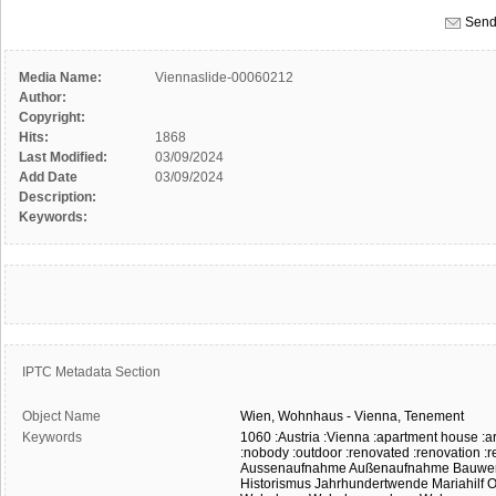
Send
Media Name:
Viennaslide-00060212
Author:
Copyright:
Hits:
1868
Last Modified:
03/09/2024
Add Date
03/09/2024
Description:
Keywords:
IPTC Metadata Section
Object Name
Wien,
Wohnhaus
-
Vienna,
Tenement
Keywords
1060
:Austria
:Vienna
:apartment house
:a
:nobody
:outdoor
:renovated
:renovation
:r
Aussenaufnahme
Außenaufnahme
Bauwe
Historismus
Jahrhundertwende
Mariahilf
O