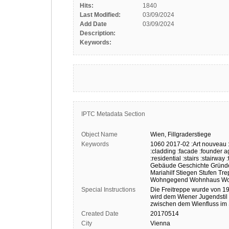
Hits:
1840
Last Modified:
03/09/2024
Add Date
03/09/2024
Description:
Keywords:
IPTC Metadata Section
Object Name
Wien,
Fillgraderstiege
Keywords
1060
2017-02
:Art nouveau
:cladding
:facade
:founder a
:residential
:stairs
:stairway
Gebäude
Geschichte
Gründe
Mariahilf
Stiegen
Stufen
Tre
Wohngegend
Wohnhaus
Wo
Special Instructions
Die
Freitreppe
wurde
von
1
wird
dem
Wiener
Jugendstil
zwischen
dem
Wienfluss
im
Created Date
20170514
City
Vienna