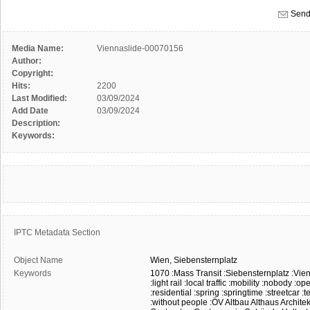
Send
Media Name:
Viennaslide-00070156
Author:
Copyright:
Hits:
2200
Last Modified:
03/09/2024
Add Date
03/09/2024
Description:
Keywords:
IPTC Metadata Section
Object Name
Wien,
Siebensternplatz
Keywords
1070
:Mass Transit
:Siebensternplatz
:Vie
:light rail
:local traffic
:mobility
:nobody
:ope
:residential
:spring
:springtime
:streetcar
:t
:without people
:ÖV
Altbau
Althaus
Architek