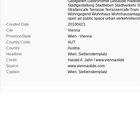
Gastgarten
Gastronomie
Gebäude
Haltest
Stadtgestaltung
Stadtleben
Stadtverkehr
S
Straßencafe
Terrasse
Terrassencafe
Tram
Wohngegend
Wohnhaus
Wohnhausanlag
open air
public space
urban
verkehrsberuh
Created Date
20100421
City
Vienna
Province/State
Wien - Vienna
Country Code
AUT
Country
Austria
Headline
Wien, Siebensternplatz
Credit
Harald A. Jahn / www.viennaslide
Source
www.viennaslide.com
Caption
Wien, Siebensternplatz