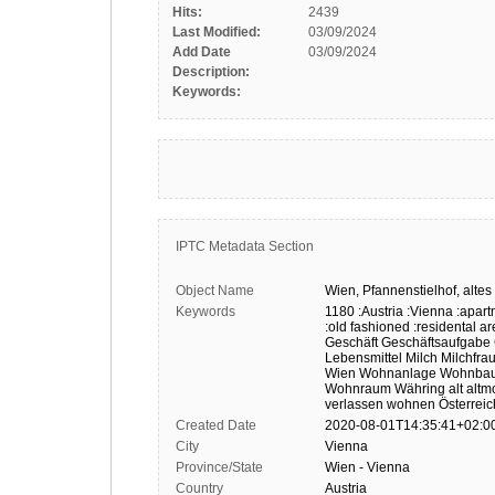
Hits:
2439
Last Modified:
03/09/2024
Add Date
03/09/2024
Description:
Keywords:
IPTC Metadata Section
Object Name
Wien,
Pfannenstielhof,
altes
Keywords
1180
:Austria
:Vienna
:apar
:old fashioned
:residental a
Geschäft
Geschäftsaufgabe
Lebensmittel
Milch
Milchfra
Wien
Wohnanlage
Wohnba
Wohnraum
Währing
alt
altm
verlassen
wohnen
Österreic
Created Date
2020-08-01T14:35:41+02:0
City
Vienna
Province/State
Wien - Vienna
Country
Austria