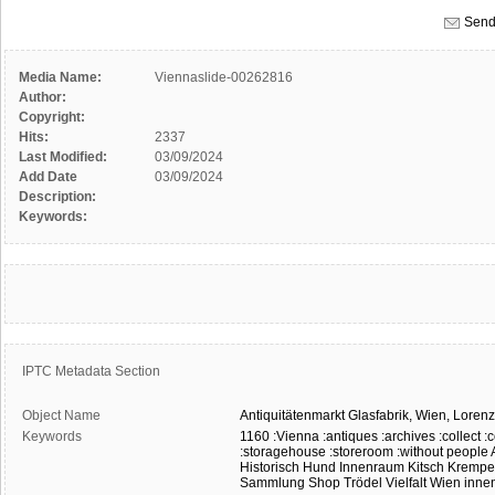
Send
Media Name:
Viennaslide-00262816
Author:
Copyright:
Hits:
2337
Last Modified:
03/09/2024
Add Date
03/09/2024
Description:
Keywords:
IPTC Metadata Section
Object Name
Antiquitätenmarkt
Glasfabrik,
Wien,
Loren
Keywords
1160
:Vienna
:antiques
:archives
:collect
:c
:storagehouse
:storeroom
:without people
Historisch
Hund
Innenraum
Kitsch
Krempe
Sammlung
Shop
Trödel
Vielfalt
Wien
inne