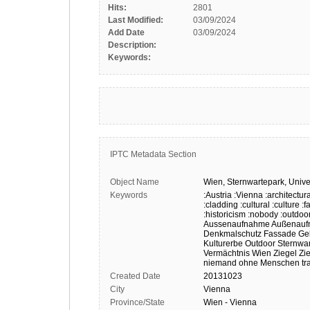
Hits:
2801
Last Modified:
03/09/2024
Add Date
03/09/2024
Description:
Keywords:
IPTC Metadata Section
Object Name
Wien,
Sternwartepark,
Unive
Keywords
:Austria
:Vienna
:architectura
:cladding
:cultural
:culture
:f
:historicism
:nobody
:outdoo
Aussenaufnahme
Außenauf
Denkmalschutz
Fassade
Ge
Kulturerbe
Outdoor
Sternwa
Vermächtnis
Wien
Ziegel
Zi
niemand
ohne Menschen
tr
Created Date
20131023
City
Vienna
Province/State
Wien - Vienna