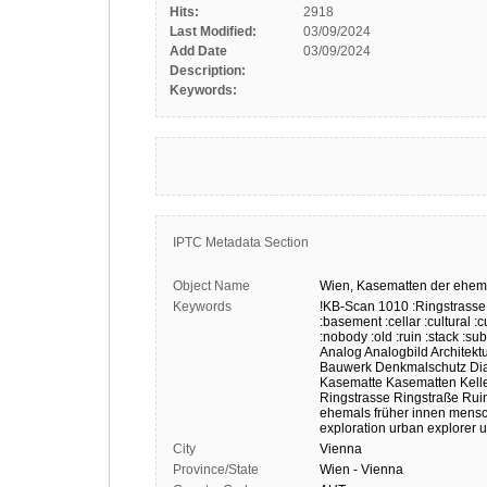
Hits:
2918
Last Modified:
03/09/2024
Add Date
03/09/2024
Description:
Keywords:
IPTC Metadata Section
Object Name
Wien,
Kasematten
der
ehem
Keywords
!KB-Scan
1010
:Ringstrasse
:basement
:cellar
:cultural
:c
:nobody
:old
:ruin
:stack
:su
Analog
Analogbild
Architekt
Bauwerk
Denkmalschutz
Di
Kasematte
Kasematten
Kell
Ringstrasse
Ringstraße
Rui
ehemals
früher
innen
mensc
exploration
urban explorer
u
City
Vienna
Province/State
Wien - Vienna