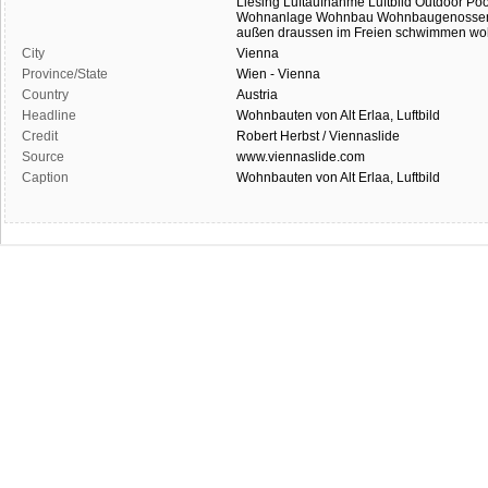
Liesing
Luftaufnahme
Luftbild
Outdoor
Poo
Wohnanlage
Wohnbau
Wohnbaugenossen
außen
draussen
im Freien
schwimmen
wo
City
Vienna
Province/State
Wien - Vienna
Country
Austria
Headline
Wohnbauten von Alt Erlaa, Luftbild
Credit
Robert Herbst / Viennaslide
Source
www.viennaslide.com
Caption
Wohnbauten von Alt Erlaa, Luftbild