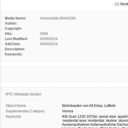
Send
Media Name:
Viennaslide-00441294
Author:
Copyright:
Hits:
2968
Last Modified:
03/09/2024
Add Date
03/09/2024
Description:
Keywords:
IPTC Metadata Section
Object Name
Wohnbauten
von
Alt
Erlaa,
Luftbild
Supplementary Category
Vienna
Keywords
!KB-Scan
1230
1970er
:aerial view
:apart
:residental area
:residential
:skyline
:skysc
Aussenaufnahme
Außenaufnahme
Dachs