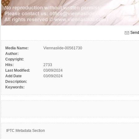
Send
Media Name:
Viennaslide-00561730
Author:
Copyright:
Hits:
2733
Last Modified:
03/09/2024
Add Date
03/09/2024
Description:
Keywords:
IPTC Metadata Section