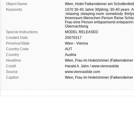
Object Name
Wien,
Hotel
Falkensteiner
am
Schottenfeld
Keywords
1070
30-40 Jahre
30jährig
:30-40 years
:A
:relaxing
:sleeping room
:somebody
:thirt
Innenraum
Menschen
Person
Reise
Schla
Frau
eine Person
entspannend
entspannt
Übernachtung
Special Instructions
MODEL
RELEASED
Created Date
20070317
Province/State
Wien - Vienna
Country Code
AUT
Country
Austria
Headline
Wien, Frau im Hotelzimmer (Falkensteiner
Credit
Harald A. Jahn / www.viennaslide
Source
www.viennaslide.com
Caption
Wien, Frau im Hotelzimmer (Falkensteiner