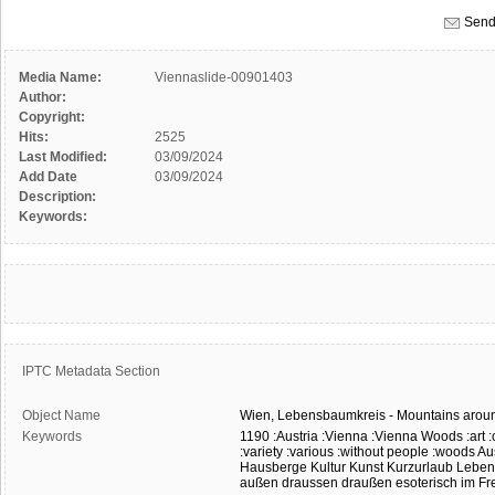
Send
Media Name:
Viennaslide-00901403
Author:
Copyright:
Hits:
2525
Last Modified:
03/09/2024
Add Date
03/09/2024
Description:
Keywords:
IPTC Metadata Section
Object Name
Wien,
Lebensbaumkreis
-
Mountains
arou
Keywords
1190
:Austria
:Vienna
:Vienna Woods
:art
:
:variety
:various
:without people
:woods
Au
Hausberge
Kultur
Kunst
Kurzurlaub
Leben
außen
draussen
draußen
esoterisch
im Fr