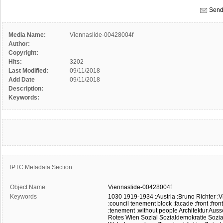
Send
Media Name:
Viennaslide-00428004f
Author:
Copyright:
Hits:
3202
Last Modified:
09/11/2018
Add Date
09/11/2018
Description:
Keywords:
IPTC Metadata Section
Object Name
Viennaslide-00428004f
Keywords
1030
1919-1934
:Austria
:Bruno Richter
:V
:council tenement block
:facade
:front
:fron
:tenement
:without people
Architektur
Auss
Rotes Wien
Sozial
Sozialdemokratie
Sozi