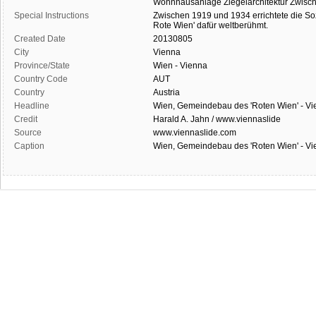
Wohnhausanlage
Ziegelarchitektur
Zwisch
Special Instructions
Zwischen
1919
und
1934
errichtete
die
So
Rote
Wien'
dafür
weltberühmt.
Created Date
20130805
City
Vienna
Province/State
Wien - Vienna
Country Code
AUT
Country
Austria
Headline
Wien, Gemeindebau des 'Roten Wien' - Vie
Credit
Harald A. Jahn / www.viennaslide
Source
www.viennaslide.com
Caption
Wien, Gemeindebau des 'Roten Wien' - Vie