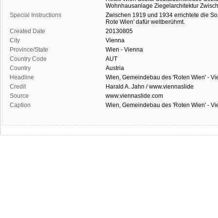
Wohnhausanlage
Ziegelarchitektur
Zwisch
Special Instructions
Zwischen
1919
und
1934
errichtete
die
So
Rote
Wien'
dafür
weltberühmt.
Created Date
20130805
City
Vienna
Province/State
Wien - Vienna
Country Code
AUT
Country
Austria
Headline
Wien, Gemeindebau des 'Roten Wien' - Vie
Credit
Harald A. Jahn / www.viennaslide
Source
www.viennaslide.com
Caption
Wien, Gemeindebau des 'Roten Wien' - Vie