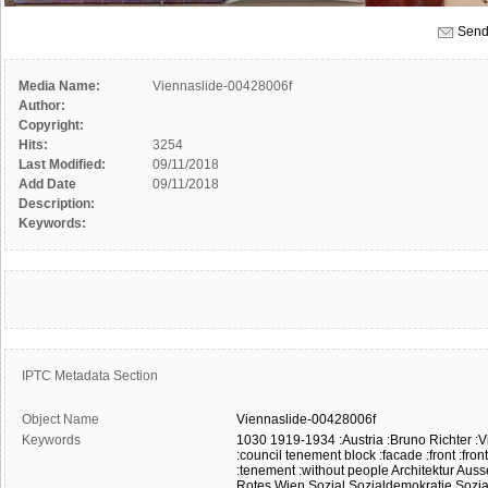
Send
Media Name:
Viennaslide-00428006f
Author:
Copyright:
Hits:
3254
Last Modified:
09/11/2018
Add Date
09/11/2018
Description:
Keywords:
IPTC Metadata Section
Object Name
Viennaslide-00428006f
Keywords
1030
1919-1934
:Austria
:Bruno Richter
:V
:council tenement block
:facade
:front
:fron
:tenement
:without people
Architektur
Auss
Rotes Wien
Sozial
Sozialdemokratie
Sozi