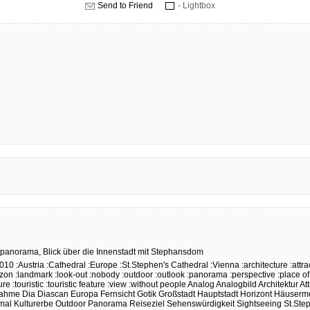
Send to Friend
- Lightbox
tpanorama,
Blick
über
die
Innenstadt
mit
Stephansdom
010
:Austria
:Cathedral
:Europe
:St.Stephen's Cathedral
:Vienna
:architecture
:attra
izon
:landmark
:look-out
:nobody
:outdoor
:outlook
:panorama
:perspective
:place of
ture
:touristic
:touristic feature
:view
:without people
Analog
Analogbild
Architektur
At
nahme
Dia
Diascan
Europa
Fernsicht
Gotik
Großstadt
Hauptstadt
Horizont
Häuserm
mal
Kulturerbe
Outdoor
Panorama
Reiseziel
Sehenswürdigkeit
Sightseeing
St.Ste