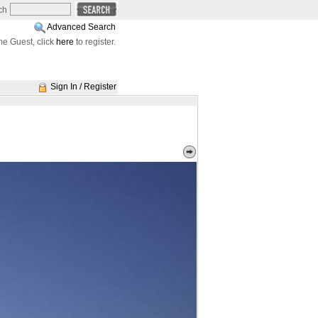
ch
Advanced Search
e Guest, click
here
to register.
Sign In / Register