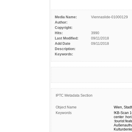
Media Name:
Viennaslide-01000129
Author:
Copyright:
Hits:
3990
Last Modified:
09/11/2018
Add Date
09/11/2018
Description:
Keywords:
IPTC Metadata Section
Object Name
Wien,
Stad
Keywords
!KB-Scan
1
center
:hor
:tourist fea
Außenauf
Kulturdenk