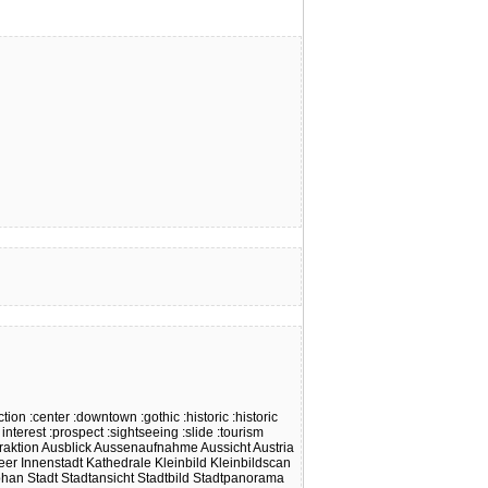
ction
:center
:downtown
:gothic
:historic
:historic
 interest
:prospect
:sightseeing
:slide
:tourism
traktion
Ausblick
Aussenaufnahme
Aussicht
Austria
eer
Innenstadt
Kathedrale
Kleinbild
Kleinbildscan
phan
Stadt
Stadtansicht
Stadtbild
Stadtpanorama