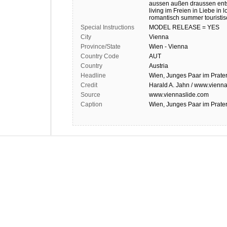
aussen
außen
draussen
en
living
im Freien
in Liebe
in l
romantisch
summer
touristi
Special Instructions
MODEL
RELEASE
=
YES
City
Vienna
Province/State
Wien - Vienna
Country Code
AUT
Country
Austria
Headline
Wien, Junges Paar im Prater
Credit
Harald A. Jahn / www.vienna
Source
www.viennaslide.com
Caption
Wien, Junges Paar im Prater