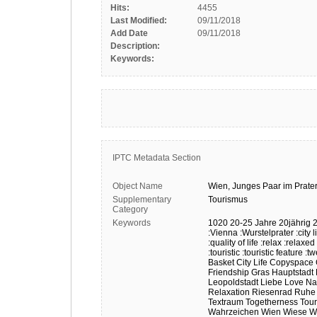
Hits:
4455
Last Modified:
09/11/2018
Add Date
09/11/2018
Description:
Keywords:
IPTC Metadata Section
Object Name
Wien,
Junges
Paar
im
Prate
Supplementary
Tourismus
Category
Keywords
1020
20-25 Jahre
20jährig
2
:Vienna
:Wurstelprater
:city l
:quality of life
:relax
:relaxed
:touristic
:touristic feature
:t
Basket
City Life
Copyspace
Friendship
Gras
Hauptstadt
Leopoldstadt
Liebe
Love
Na
Relaxation
Riesenrad
Ruhe
Textraum
Togetherness
Tou
Wahrzeichen
Wien
Wiese
W