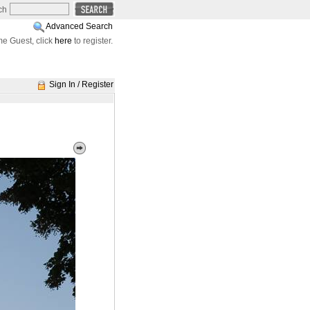
ch
Advanced Search
e Guest, click
here
to register.
Sign In / Register