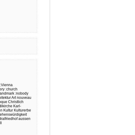
:Vienna
ery
:church
landmark
:nobody
itektur
Art nouveau
oque
Christlich
ilkirche
Karl-
on
Kultur
Kulturerbe
ehenswürdigkeit
tralfriedhof
aussen
ll