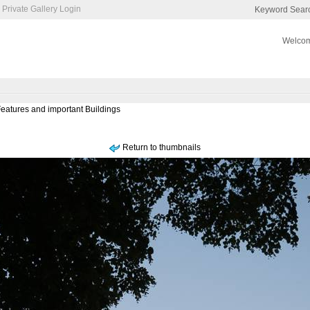
Private Gallery Login
Keyword Sear
Welcom
Features and important Buildings
Return to thumbnails