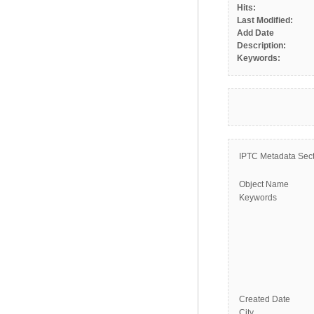
Hits:
Last Modified:
Add Date
Description:
Keywords:
IPTC Metadata Sect
Object Name
Keywords
Created Date
City