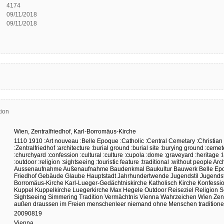
4174
09/11/2018
09/11/2018
ion
Wien,
Zentralfriedhof,
Karl-Borromäus-Kirche
1110
1910
:Art nouveau
:Belle Epoque
:Catholic
:Central Cemetary
:Christian
:Zentralfriedhof
:architecture
:burial ground
:burial site
:burying ground
:cemet
:churchyard
:confession
:cultural
:culture
:cupola
:dome
:graveyard
:heritage
:
:outdoor
:religion
:sightseeing
:touristic feature
:traditional
:without people
Arch
Aussenaufnahme
Außenaufnahme
Baudenkmal
Baukultur
Bauwerk
Belle Ep
Friedhof
Gebäude
Glaube
Hauptstadt
Jahrhundertwende
Jugendstil
Jugendst
Borromäus-Kirche
Karl-Lueger-Gedächtniskirche
Katholisch
Kirche
Konfessi
Kuppel
Kuppelkirche
Luegerkirche
Max Hegele
Outdoor
Reiseziel
Religion
S
Sightseeing
Simmering
Tradition
Vermächtnis
Vienna
Wahrzeichen
Wien
Zen
außen
draussen
im Freien
menschenleer
niemand
ohne Menschen
traditione
20090819
Vienna