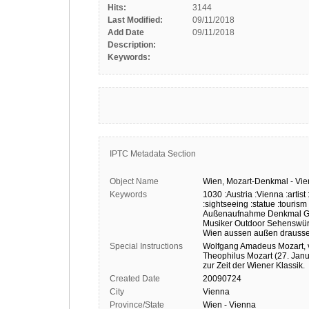
Hits:
3144
Last Modified:
09/11/2018
Add Date
09/11/2018
Description:
Keywords:
IPTC Metadata Section
Object Name
Wien,
Mozart-Denkmal
-
Vie
Keywords
1030
:Austria
:Vienna
:artist
:sightseeing
:statue
:tourism
Außenaufnahme
Denkmal
G
Musiker
Outdoor
Sehenswür
Wien
aussen
außen
drauss
Special Instructions
Wolfgang
Amadeus
Mozart,
Theophilus
Mozart
(27.
Janu
zur
Zeit
der
Wiener
Klassik.
Created Date
20090724
City
Vienna
Province/State
Wien - Vienna