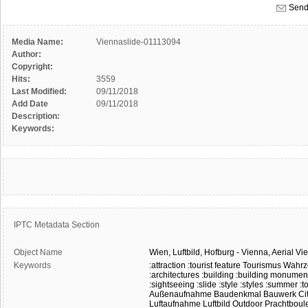
Send
Media Name:
Viennaslide-01113094
Author:
Copyright:
Hits:
3559
Last Modified:
09/11/2018
Add Date
09/11/2018
Description:
Keywords:
IPTC Metadata Section
Object Name
Wien,
Luftbild,
Hofburg
-
Vienna,
Aerial
Vie
Keywords
:attraction
:tourist feature
Tourismus
Wahrz
:architectures
:building
:building monumen
:sightseeing
:slide
:style
:styles
:summer
:t
Außenaufnahme
Baudenkmal
Bauwerk
Ci
Luftaufnahme
Luftbild
Outdoor
Prachtboul