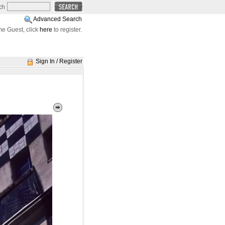
ch
Advanced Search
e Guest, click
here
to register.
Sign In / Register