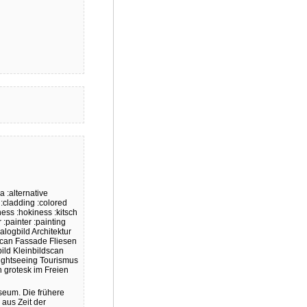
na
:alternative
:cladding
:colored
ness
:hokiness
:kitsch
r
:painter
:painting
alogbild
Architektur
can
Fassade
Fliesen
ild
Kleinbildscan
ightseeing
Tourismus
h
grotesk
im Freien
seum.
Die
frühere
aus
Zeit
der