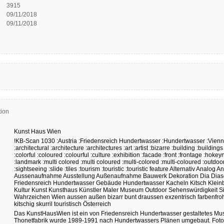
3915
09/11/2018
09/11/2018
ion
Kunst
Haus
Wien
!KB-Scan
1030
:Austria
:Friedensreich Hundertwasser
:Hundertwasser
:Vien
:architectural
:architecture
:architectures
:art
:artist
:bizarre
:building
:buildings
:colorful
:coloured
:colourful
:culture
:exhibition
:facade
:front
:frontage
:hokey
:landmark
:multi colored
:multi coloured
:multi-colored
:multi-coloured
:outdoo
:sightseeing
:slide
:tiles
:tourism
:touristic
:touristic feature
Alternativ
Analog
An
Aussenaufnahme
Ausstellung
Außenaufnahme
Bauwerk
Dekoration
Dia
Dias
Friedensreich Hundertwasser
Gebäude
Hundertwasser
Kacheln
Kitsch
Kleinb
Kultur
Kunst
Kunsthaus
Künstler
Maler
Museum
Outdoor
Sehenswürdigkeit
S
Wahrzeichen
Wien
aussen
außen
bizarr
bunt
draussen
exzentrisch
farbenfro
kitschig
skurril
touristisch
Österreich
Das
KunstHausWien
ist
ein
von
Friedensreich
Hundertwasser
gestaltetes
Mu
Thonetfabrik
wurde
1989-1991
nach
Hundertwassers
Plänen
umgebaut.
Foto