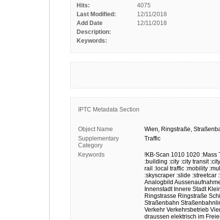
Hits:
4075
Last Modified:
12/11/2018
Add Date
12/11/2018
Description:
Keywords:
IPTC Metadata Section
Object Name
Wien,
Ringstraße,
Straßenb
Supplementary
Traffic
Category
Keywords
!KB-Scan
1010
1020
:Mass 
:building
:city
:city transit
:ci
rail
:local traffic
:mobility
:mul
:skyscraper
:slide
:streetcar
Analogbild
Aussenaufnahm
Innenstadt
Innere Stadt
Klei
Ringstrasse
Ringstraße
Sch
Straßenbahn
Straßenbahnli
Verkehr
Verkehrsbetrieb
Vie
draussen
elektrisch
im Frei