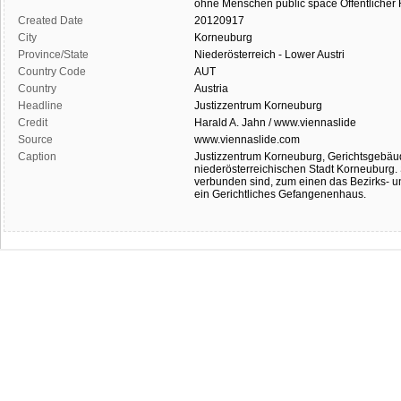
ohne Menschen
public space
Öffentliche
Created Date
20120917
City
Korneuburg
Province/State
Niederösterreich - Lower Austri
Country Code
AUT
Country
Austria
Headline
Justizzentrum Korneuburg
Credit
Harald A. Jahn / www.viennaslide
Source
www.viennaslide.com
Caption
Justizzentrum Korneuburg, Gerichtsgebä
niederösterreichischen Stadt Korneuburg.
verbunden sind, zum einen das Bezirks- u
ein Gerichtliches Gefangenenhaus.