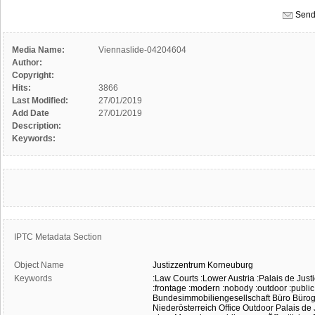
Send
Media Name:
Viennaslide-04204604
Author:
Copyright:
Hits:
3866
Last Modified:
27/01/2019
Add Date
27/01/2019
Description:
Keywords:
IPTC Metadata Section
Object Name
Justizzentrum
Korneuburg
Keywords
:Law Courts
:Lower Austria
:Palais de Just
:frontage
:modern
:nobody
:outdoor
:publi
Bundesimmobiliengesellschaft
Büro
Büro
Niederösterreich
Office
Outdoor
Palais de 