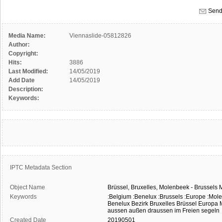
Send
Media Name:
Viennaslide-05812826
Author:
Copyright:
Hits:
3886
Last Modified:
14/05/2019
Add Date
14/05/2019
Description:
Keywords:
IPTC Metadata Section
Object Name
Brüssel,
Bruxelles,
Molenbeek
-
Brussels
Keywords
:Belgium
:Benelux
:Brussels
:Europe
:Mol
Benelux
Bezirk
Bruxelles
Brüssel
Europa
aussen
außen
draussen
im Freien
segeln
Created Date
20190501