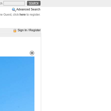
ch
Advanced Search
e Guest, click
here
to register.
Sign In / Register