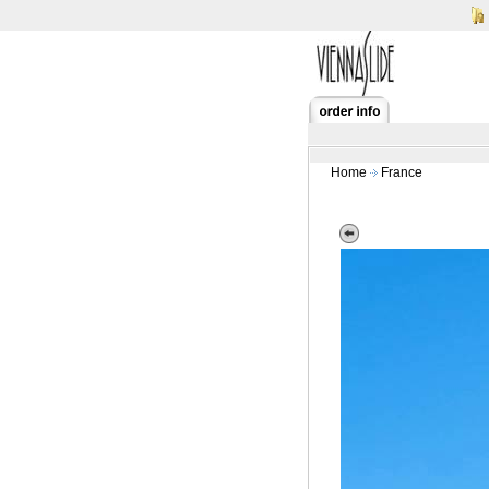
Home
France