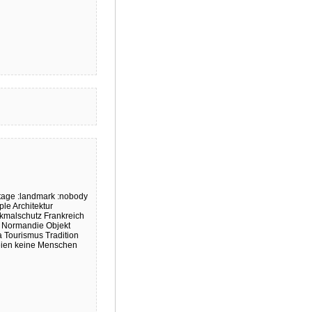
itage
:landmark
:nobody
ple
Architektur
kmalschutz
Frankreich
Normandie
Objekt
a
Tourismus
Tradition
eien
keine Menschen