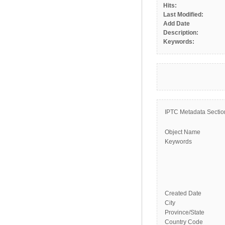
Hits:
Last Modified:
Add Date
Description:
Keywords:
IPTC Metadata Sectio
Object Name
Keywords
Created Date
City
Province/State
Country Code