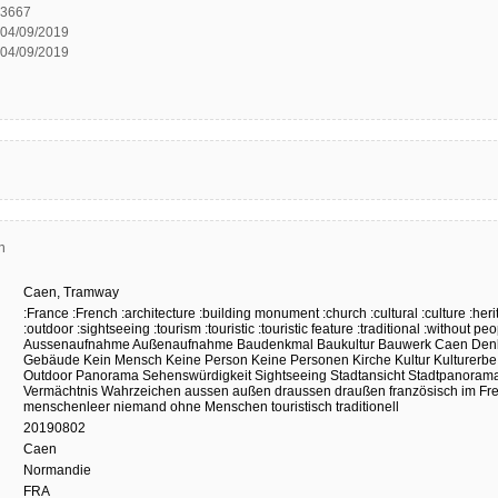
3667
04/09/2019
04/09/2019
n
Caen,
Tramway
:France
:French
:architecture
:building monument
:church
:cultural
:culture
:her
:outdoor
:sightseeing
:tourism
:touristic
:touristic feature
:traditional
:without peo
Aussenaufnahme
Außenaufnahme
Baudenkmal
Baukultur
Bauwerk
Caen
Den
Gebäude
Kein Mensch
Keine Person
Keine Personen
Kirche
Kultur
Kulturerbe
Outdoor
Panorama
Sehenswürdigkeit
Sightseeing
Stadtansicht
Stadtpanoram
Vermächtnis
Wahrzeichen
aussen
außen
draussen
draußen
französisch
im Fr
menschenleer
niemand
ohne Menschen
touristisch
traditionell
20190802
Caen
Normandie
FRA