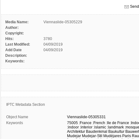
Send 
Media Name:
Viennaslide-05305229
Author:
Copyright:
Hits:
3780
Last Modified:
04/09/2019
Add Date
04/09/2019
Description:
Keywords:
IPTC Metadata Section
Object Name
Viennaslide-05305331
Keywords
75005
:France
:French
:Ile de France
:Indo
:indoor
:interior
:islamic
:landmark
:mosqu
Architektur
Baudenkmal
Baukultur
Bauwer
Mudejar
Mudejar-Stil
Mudéjares
Paris
Ra