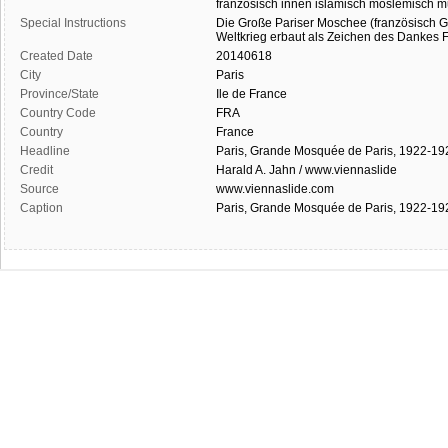
französisch
innen
islamisch
moslemisch
m
Special Instructions
Die
Große
Pariser
Moschee
(französisch
G
Weltkrieg
erbaut
als
Zeichen
des
Dankes
F
Created Date
20140618
City
Paris
Province/State
Ile de France
Country Code
FRA
Country
France
Headline
Paris, Grande Mosquée de Paris, 1922-19
Credit
Harald A. Jahn / www.viennaslide
Source
www.viennaslide.com
Caption
Paris, Grande Mosquée de Paris, 1922-19