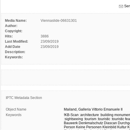
Sen
Media Name:
Viennaslide-06631301
Author:
Copyright:
Hits:
3886
Last Modified:
23/09/2019
Add Date
23/09/2019
Description:
Keywords:
IPTC Metadata Section
Object Name
Mailand,
Galleria
Vittorio
Emanuele
II
Keywords
!KB-Scan
:architecture
:building monumen
:sightseeing
:tourism
:touristic
:touristic fe
Bauwerk
Denkmalschutz
Diascan
Durchg
Person
Keine Personen
Kleinbild
Kultur
K