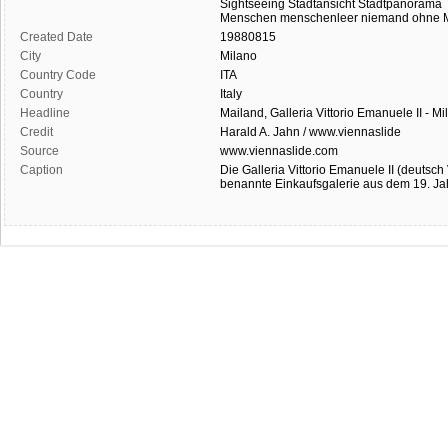
Sightseeing
Stadtansicht
Stadtpanorama
Menschen
menschenleer
niemand
ohne 
Created Date
19880815
City
Milano
Country Code
ITA
Country
Italy
Headline
Mailand, Galleria Vittorio Emanuele II - Mi
Credit
Harald A. Jahn / www.viennaslide
Source
www.viennaslide.com
Caption
Die Galleria Vittorio Emanuele II (deutsch
benannte Einkaufsgalerie aus dem 19. Jah