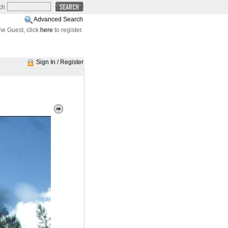
ch
Advanced Search
e Guest, click
here
to register.
Sign In / Register