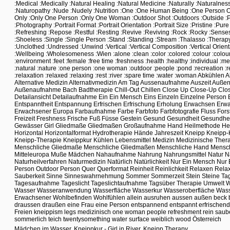
:Medical
:Medically
:Natural Healing
:Natural Medicine
:Naturally
:Naturalnes
:Naturopathy
:Nude
:Nudely
:Nutrition
:One
:One Human Being
:One Person O
Only
:Only One Person
:Only One Woman
:Outdoor Shot
:Outdoors
:Outside
:
:Photography
:Portrait Format
:Portrait Orientation
:Portrait Size
:Pristine
:Pure
:Refreshing
:Repose
:Restful
:Resting
:Revive
:Reviving
:Rock
:Rocky
:Sense
:Shoeless
:Single
:Single Person
:Stand
:Standing
:Stream
:Thalasso
:Therap
:Unclothed
:Undressed
:Unwind
:Vertical
:Vertical Composition
:Vertical Orien
:Wellbeing
:Wholesomeness
:Wien
:alone
:clean
:color
:colored
:colour
:colou
:environment
:feet
:female
:free time
:freshness
:health
:healthy
:individual
:me
:natural
:nature
:one person
:one woman
:outdoor
:people
:pond
:recreation
:
:relaxation
:relaxed
:relaxing
:rest
:river
:spare time
:water
:woman
Abkühlen
A
Alternative Medizin
Alternativmedizin
Am Tag
Aussenaufnahme
Auszeit
Außen
Außenaufnahme
Bach
Badtherapie
Chill-Out
Chillen
Close Up
Close-Up
Clo
Detailansicht
Detailaufnahme
Ein
Ein Mensch
Eins
Einzeln
Einzelne Person
Entspanntheit
Entspannung
Erfrischen
Erfrischung
Erholung
Erwachsen
Erw
Erwachsener
Europa
Farbaufnahme
Farbe
Farbfoto
Farbfotografie
Fluss
Fors
Freizeit
Freshness
Frische
Fuß
Füsse
Gestein
Gesund
Gesundheit
Gesundhei
Gewässer
Girl
Gliedmaße
Gliedmaßen
Großaufnahme
Hand
Heilmethode
He
Horizontal
Horizontalformat
Hydrotherapie
Hände
Jahreszeit
Kneipp
Kneipp-
Kneipp-Therapie
Kneippkur
Kühlen
Lebensmittel
Medizin
Medizinische Ther
Menschliche Gliedmaße
Menschliche Gliedmaßen
Menschliche Hand
Mensc
Mitteleuropa
Muße
Mädchen
Nahaufnahme
Nahrung
Nahrungsmittel
Natur
N
Naturheilverfahren
Naturmedizin
Natürlich
Natürlichkeit
Nur Ein Mensch
Nur 
Person
Outdoor
Person
Quer
Querformat
Reinheit
Reinlichkeit
Relaxen
Relax
Sauberkeit
Sinne
Sinneswahrnehmung
Sommer
Sommerzeit
Stein
Steine
Ta
Tagesaufnahme
Tageslicht
Tageslichtaufnahme
Tagsüber
Therapie
Umwelt
W
Wasser
Wasseranwendung
Wasserfläche
Wasserkur
Wasseroberfläche
Wass
Erwachsener
Wohlbefinden
Wohlfühlen
allein
ausruhen
aussen
außen
beck
draussen
draußen
eine Frau
eine Person
entspannend
entspannt
erfrischend
Freien
kneippism
legs
medizinisch
one woman
people
refreshment
rein
saub
sommerlich
teich
twentysomething
water surface
weiblich
wood
Österreich
Mädchen im Wasser, Kneippkur - Girl in River, Kneipp Therapy