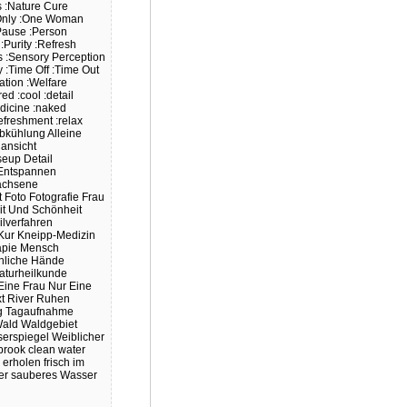
s
:Nature Cure
nly
:One Woman
Pause
:Person
:Purity
:Refresh
s
:Sensory Perception
y
:Time Off
:Time Out
tation
:Welfare
red
:cool
:detail
dicine
:naked
refreshment
:relax
bkühlung
Alleine
ansicht
seup
Detail
Entspannen
achsene
t
Foto
Fotografie
Frau
t Und Schönheit
ilverfahren
Kur
Kneipp-Medizin
apie
Mensch
hliche Hände
aturheilkunde
Eine Frau
Nur Eine
t
River
Ruhen
g
Tagaufnahme
ald
Waldgebiet
erspiegel
Weiblicher
brook
clean water
erholen
frisch
im
er
sauberes Wasser