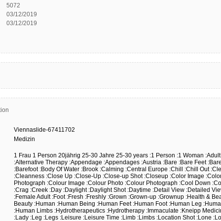
5072
03/12/2019
03/12/2019
ion
Viennaslide-67411702
Medizin
1 Frau
1 Person
20jährig
25-30 Jahre
25-30 years
:1 Person
:1 Woman
:Adult
:Alternative Therapy
:Appendage
:Appendages
:Austria
:Bare
:Bare Feet
:Bar
:Barefoot
:Body Of Water
:Brook
:Calming
:Central Europe
:Chill
:Chill Out
:Cl
:Cleanness
:Close Up
:Close-Up
:Close-up Shot
:Closeup
:Color Image
:Colo
Photograph
:Colour Image
:Colour Photo
:Colour Photograph
:Cool Down
:Co
:Crag
:Creek
:Day
:Daylight
:Daylight Shot
:Daytime
:Detail View
:Detailed Vi
:Female Adult
:Foot
:Fresh
:Freshly
:Grown
:Grown-up
:Grownup
:Health & Be
Beauty
:Human
:Human Being
:Human Feet
:Human Foot
:Human Leg
:Huma
:Human Limbs
:Hydrotherapeutics
:Hydrotherapy
:Immaculate
:Kneipp Medic
:Lady
:Leg
:Legs
:Leisure
:Leisure Time
:Limb
:Limbs
:Location Shot
:Lone
:L