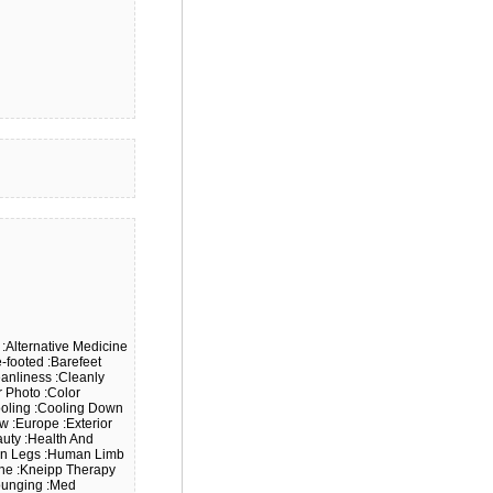
:Alternative Medicine
e-footed
:Barefeet
eanliness
:Cleanly
r Photo
:Color
oling
:Cooling Down
ew
:Europe
:Exterior
auty
:Health And
n Legs
:Human Limb
ine
:Kneipp Therapy
ounging
:Med