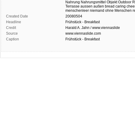
Nahrung
Nahrungsmittel
Objekt
Outdoor
R
Terrasse
aussen
außen
bread
caring
chee
menschenleer
niemand
ohne Menschen
r
Created Date
20080504
Headline
Frühstück - Breakfast
Credit
Harald A. Jahn / www.viennaslide
Source
www.viennaslide.com
Caption
Frühstück - Breakfast