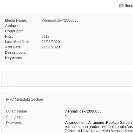
Send
Media Name:
Viennaslide-72000035
Author:
Copyright:
Hits:
3112
Last Modified:
21/01/2020
Add Date
21/01/2020
Description:
Keywords:
IPTC Metadata Section
Object Name
Viennaslide-72000035
Category
Foo
Keywords
:Arrangement
:Arranging
:Rooftop Garden
:terrace
:urban garden
:without people
Aus
Frühstück
Herz
Herzen
Kein Mensch
Kein