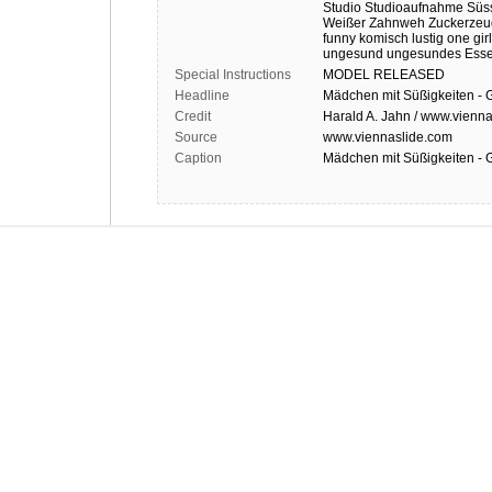
Studio
Studioaufnahme
Süs
Weißer
Zahnweh
Zuckerzeu
funny
komisch
lustig
one girl
ungesund
ungesundes Ess
Special Instructions
MODEL
RELEASED
Headline
Mädchen mit Süßigkeiten - G
Credit
Harald A. Jahn / www.vienna
Source
www.viennaslide.com
Caption
Mädchen mit Süßigkeiten - G