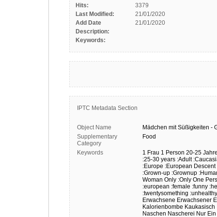
Hits:
3379
Last Modified:
21/01/2020
Add Date
21/01/2020
Description:
Keywords:
IPTC Metadata Section
Object Name
Mädchen
mit
Süßigkeiten
-
G
Supplementary
Food
Category
Keywords
1 Frau
1 Person
20-25 Jahr
:25-30 years
:Adult
:Caucas
:Europe
:European Descent
:Grown-up
:Grownup
:Huma
Woman Only
:Only One Per
:european
:female
:funny
:he
:twentysomething
:unhealth
Erwachsene
Erwachsener
E
Kalorienbombe
Kaukasisch
Naschen
Nascherei
Nur Ei