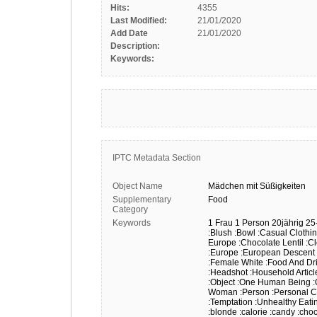
Hits:
4355
Last Modified:
21/01/2020
Add Date
21/01/2020
Description:
Keywords:
IPTC Metadata Section
Object Name
Mädchen
mit
Süßigkeiten
Supplementary
Food
Category
Keywords
1 Frau
1 Person
20jährig
25
:Blush
:Bowl
:Casual Clothi
Europe
:Chocolate Lentil
:C
:Europe
:European Descent
:Female White
:Food And Dr
:Headshot
:Household Articl
:Object
:One Human Being
:
Woman
:Person
:Personal 
:Temptation
:Unhealthy Eati
:blonde
:calorie
:candy
:choc