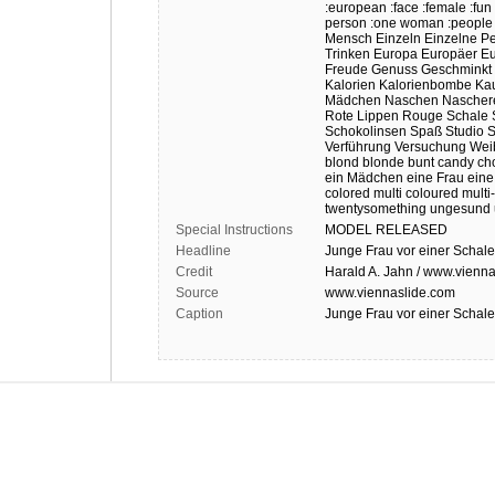
:european
:face
:female
:fun
person
:one woman
:people
Mensch
Einzeln
Einzelne P
Trinken
Europa
Europäer
Eu
Freude
Genuss
Geschminkt
Kalorien
Kalorienbombe
Ka
Mädchen
Naschen
Nascher
Rote Lippen
Rouge
Schale
Schokolinsen
Spaß
Studio
S
Verführung
Versuchung
Wei
blond
blonde
bunt
candy
ch
ein Mädchen
eine Frau
eine
colored
multi coloured
multi
twentysomething
ungesund
Special Instructions
MODEL
RELEASED
Headline
Junge Frau vor einer Schale 
Credit
Harald A. Jahn / www.vienna
Source
www.viennaslide.com
Caption
Junge Frau vor einer Schale 