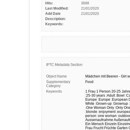
Hits:
3688
Last Modified:
21/01/2020
Add Date
21/01/2020
Description:
Keywords:
IPTC Metadata Section
Object Name
Mädchen
mit
Beeren
-
Girl
w
Supplementary
Food
Category
Keywords
1 Frau
1 Person
20-25 Jahr
:25-30 years
:Adult
:Bowl
:C
Europe
:Europe
:European 
White
:Grown-up
:Grownup
:One Woman Only
:Only On
:blonde
:enjoyment
:europe
person
:one woman
:outdoo
Aussenaufnahme
Außenauf
Ein Mensch
Einzeln
Einzeln
Frau
Frucht
Früchte
Garten