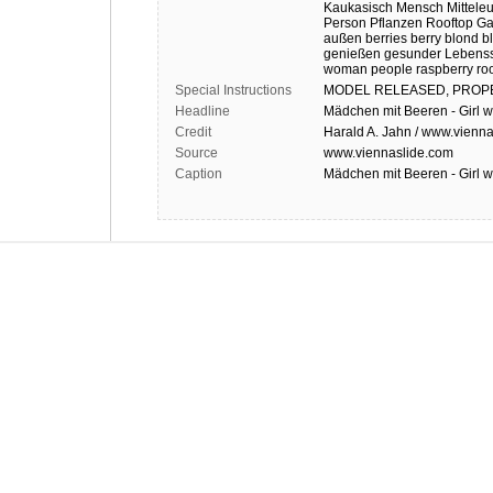
Kaukasisch
Mensch
Mittele
Person
Pflanzen
Rooftop G
außen
berries
berry
blond
b
genießen
gesunder Lebenss
woman
people
raspberry
ro
Special Instructions
MODEL
RELEASED,
PROP
Headline
Mädchen mit Beeren - Girl wi
Credit
Harald A. Jahn / www.vienna
Source
www.viennaslide.com
Caption
Mädchen mit Beeren - Girl wi