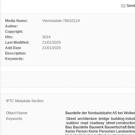
Send
Media Name:
Viennaslide-78010124
Author:
Copyright:
Hits:
3024
Last Modified:
21/01/2020
Add Date
21/01/2020
Description:
Keywords:
IPTC Metadata Section
Object Name
Baustelle
der
Nordautobahn
A5
bei
Wolker
Keywords
:Street
:architecture
:bridge
:building indus
:outdoor
:road
:roadway
:street constructio
Bau
Baustelle
Bauwerk
Bauwirtschaft
Bet
Keine Person
Keine Personen
Landverbr