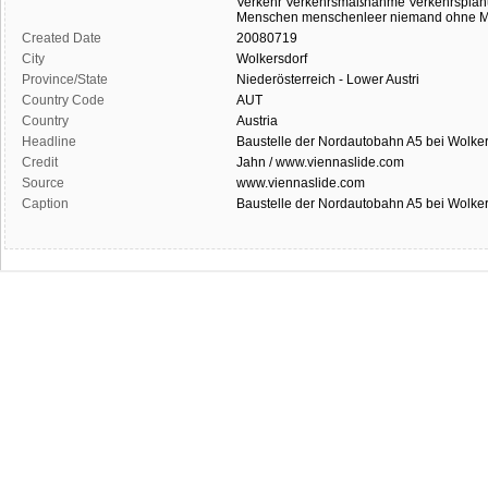
Verkehr
Verkehrsmaßnahme
Verkehrspla
Menschen
menschenleer
niemand
ohne 
Created Date
20080719
City
Wolkersdorf
Province/State
Niederösterreich - Lower Austri
Country Code
AUT
Country
Austria
Headline
Baustelle der Nordautobahn A5 bei Wolker
Credit
Jahn / www.viennaslide.com
Source
www.viennaslide.com
Caption
Baustelle der Nordautobahn A5 bei Wolker