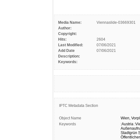
Media Name:
Viennaslide-03669301
Author:
Copyright:
Hits:
2604
Last Modified:
07/06/2021
Add Date
07/06/2021
Description:
Keywords:
IPTC Metadata Section
Object Name
Wien,
Vorp
Keywords
:Austria
:Vi
Außenauf
Stadtgrün
S
Öffentlich