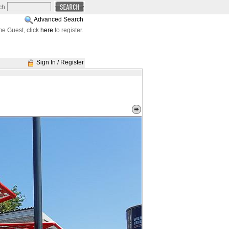
ch
Advanced Search
e Guest, click
here
to register.
Sign In / Register