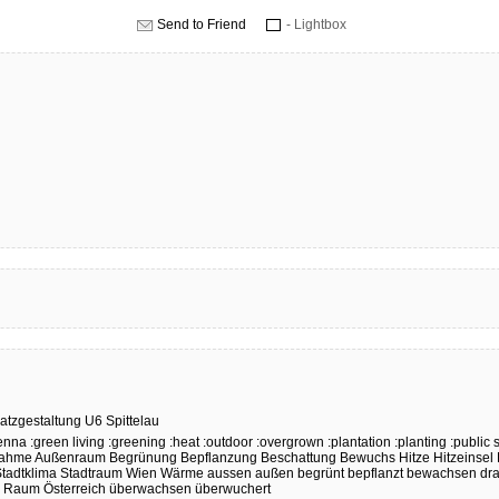
Send to Friend
- Lightbox
latzgestaltung
U6
Spittelau
enna
:green living
:greening
:heat
:outdoor
:overgrown
:plantation
:planting
:public
nahme
Außenraum
Begrünung
Bepflanzung
Beschattung
Bewuchs
Hitze
Hitzeinsel
tadtklima
Stadtraum
Wien
Wärme
aussen
außen
begrünt
bepflanzt
bewachsen
dr
er Raum
Österreich
überwachsen
überwuchert