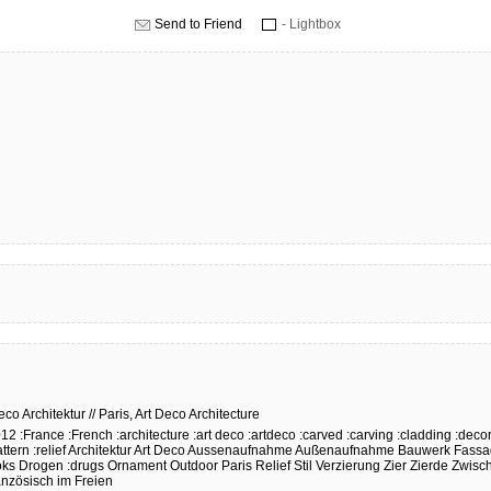
Send to Friend
- Lightbox
eco
Architektur
//
Paris,
Art
Deco
Architecture
012
:France
:French
:architecture
:art deco
:artdeco
:carved
:carving
:cladding
:deco
attern
:relief
Architektur
Art Deco
Aussenaufnahme
Außenaufnahme
Bauwerk
Fassa
oks
Drogen
:drugs
Ornament
Outdoor
Paris
Relief
Stil
Verzierung
Zier
Zierde
Zwisch
anzösisch
im Freien