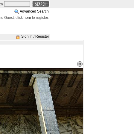
ch
Advanced Search
e Guest, click
here
to register.
Sign In / Register