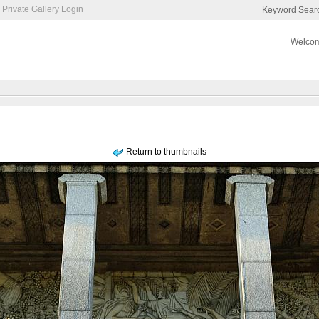
Private Gallery Login
Keyword Sear
Welcom
Return to thumbnails