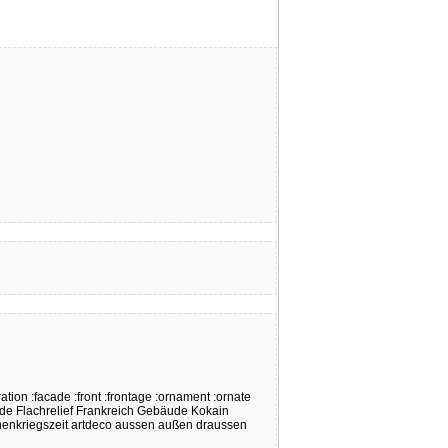
ration
:facade
:front
:frontage
:ornament
:ornate
de
Flachrelief
Frankreich
Gebäude
Kokain
enkriegszeit
artdeco
aussen
außen
draussen