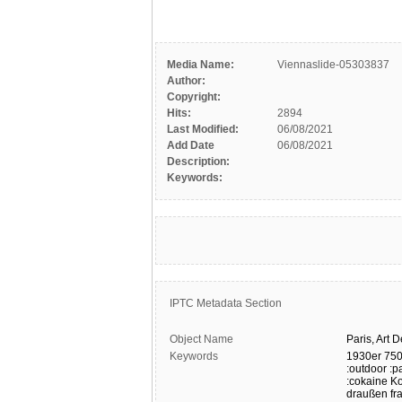
Media Name:
Viennaslide-05303837
Author:
Copyright:
Hits:
2894
Last Modified:
06/08/2021
Add Date
06/08/2021
Description:
Keywords:
IPTC Metadata Section
Object Name
Paris,
Art
D
Keywords
1930er
75
:outdoor
:p
:cokaine
K
draußen
fr