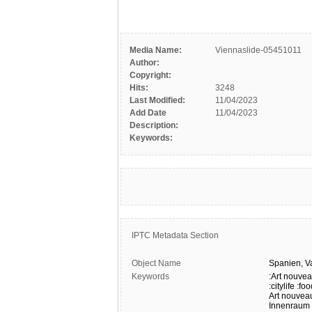
Media Name:
Viennaslide-05451011
Author:
Copyright:
Hits:
3248
Last Modified:
11/04/2023
Add Date
11/04/2023
Description:
Keywords:
IPTC Metadata Section
Object Name
Spanien,
V
Keywords
:Art nouve
:citylife
:foo
Art nouvea
Innenraum