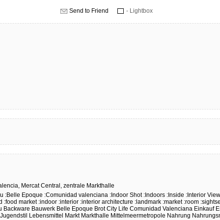
Send to Friend
- Lightbox
alencia,
Mercat
Central,
zentrale
Markthalle
au
:Belle Epoque
:Comunidad valenciana
:Indoor Shot
:Indoors
:Inside
:Interior Vie
d
:food market
:indoor
:interior
:interior architecture
:landmark
:market
:room
:sights
u
Backware
Bauwerk
Belle Epoque
Brot
City Life
Comunidad Valenciana
Einkauf
E
Jugendstil
Lebensmittel
Markt
Markthalle
Mittelmeermetropole
Nahrung
Nahrungsm