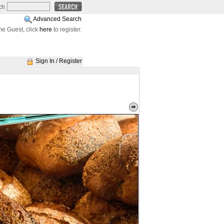
ch
Advanced Search
e Guest, click
here
to register.
Sign In / Register