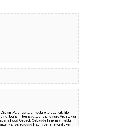
w
:Spain
:Valencia
:architecture
:bread
:city life
eeing
:tourism
:touristic
:touristic feature
Architektur
spana
Food
Gebäck
Gebäude
Innenarchitektur
ittel
Nahversorgung
Raum
Sehenswürdigkeit