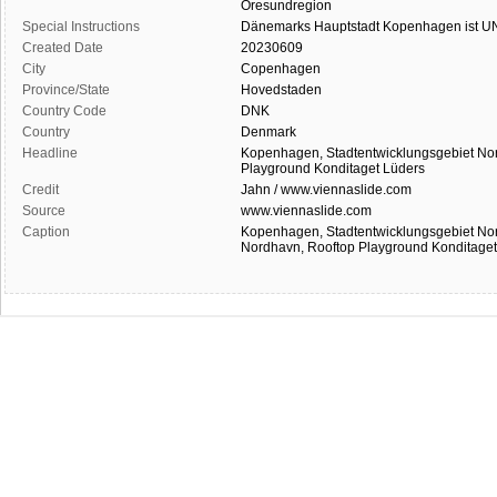
Öresundregion
Special Instructions
Dänemarks
Hauptstadt
Kopenhagen
ist
UN
Created Date
20230609
City
Copenhagen
Province/State
Hovedstaden
Country Code
DNK
Country
Denmark
Headline
Kopenhagen, Stadtentwicklungsgebiet Nor
Playground Konditaget Lüders
Credit
Jahn / www.viennaslide.com
Source
www.viennaslide.com
Caption
Kopenhagen, Stadtentwicklungsgebiet Nor
Nordhavn, Rooftop Playground Konditaget 