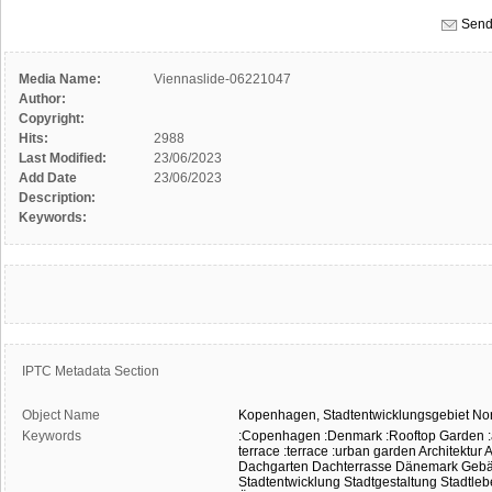
Send
Media Name:
Viennaslide-06221047
Author:
Copyright:
Hits:
2988
Last Modified:
23/06/2023
Add Date
23/06/2023
Description:
Keywords:
IPTC Metadata Section
Object Name
Kopenhagen,
Stadtentwicklungsgebiet
No
Keywords
:Copenhagen
:Denmark
:Rooftop Garden
terrace
:terrace
:urban garden
Architektur
A
Dachgarten
Dachterrasse
Dänemark
Geb
Stadtentwicklung
Stadtgestaltung
Stadtle