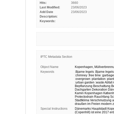
Hits:
3660
Last Modified:
23/06/2023
Add Date
23/06/2023
Description:
Keywords:
IPTC Metadata Section
Object Name
Kopenhagen,
Müllverbrenn
Keywords
:Bjarne Ingels
:Bjarne Ingel
:chimney
:free time
:garbage
:overgrown
:plantation
:plan
:urban garden
:waste
Abfall
Bepflanzung
Beschattung
B
Dachgarten
Dekoration
Dän
Kamin
Kopenhagen
Københ
Protectodrain
Rauchfang
Sc
Stadtklima
Verschmutzung
a
draußen
im Freien
modern
Special Instructions
Dänemarks
Hauptstadt
Kop
(Copenhill)
ist
eine
2017
erö