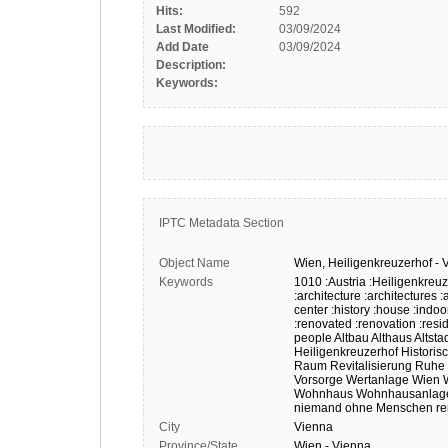
Hits:
592
Last Modified:
03/09/2024
Add Date
03/09/2024
Description:
Keywords:
IPTC Metadata Section
Object Name
Wien,
Heiligenkreuzerhof
-
V
Keywords
1010
:Austria
:Heiligenkreuz
:architecture
:architectures
:
center
:history
:house
:indoo
:renovated
:renovation
:resi
people
Altbau
Althaus
Altsta
Heiligenkreuzerhof
Historis
Raum
Revitalisierung
Ruhe
Vorsorge
Wertanlage
Wien
Wohnhaus
Wohnhausanlag
niemand
ohne Menschen
re
City
Vienna
Province/State
Wien - Vienna