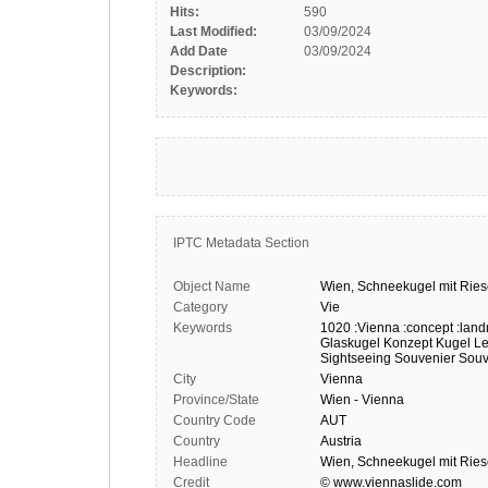
Hits:
590
Last Modified:
03/09/2024
Add Date
03/09/2024
Description:
Keywords:
IPTC Metadata Section
Object Name
Wien,
Schneekugel
mit
Ries
Category
Vie
Keywords
1020
:Vienna
:concept
:lan
Glaskugel
Konzept
Kugel
Le
Sightseeing
Souvenier
Souv
City
Vienna
Province/State
Wien - Vienna
Country Code
AUT
Country
Austria
Headline
Wien, Schneekugel mit Rie
Credit
© www.viennaslide.com