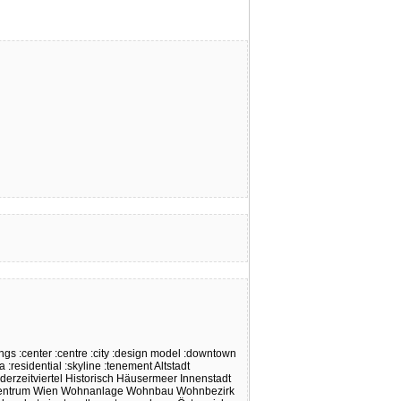
ings
:center
:centre
:city
:design model
:downtown
ea
:residential
:skyline
:tenement
Altstadt
erzeitviertel
Historisch
Häusermeer
Innenstadt
entrum
Wien
Wohnanlage
Wohnbau
Wohnbezirk