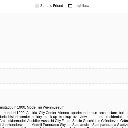
Send to Friend
- Lightbox
enstadt
um
1900,
Modell
im
Wienmuseum
ahrhundert
1900
:Austria
:City Center
:Vienna
:apartment house
:architecture
:build
toric
:historic center
:history
:mock-up
:mockup
:overview
:panorama
:residental ar
Architekturmodell
Ausblick
Aussicht
City
Fin de Siecle
Geschichte
Gründerzeit
Gründ
t
Jahrhunderwende
Modell
Panorama
Skyline
Stadtansicht
Stadtpanorama
Stadtz