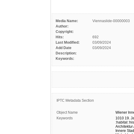
Media Name:
Viennaslide-00000003
Author:
Copyright:
Hits:
692
Last Modified:
03/09/2024
Add Date
03/09/2024
Description:
Keywords:
IPTC Metadata Section
Object Name
Wiener
Inn
Keywords
1010
19. J
:habitat
:his
Architektur
Innere Stad