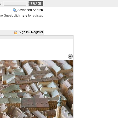
ch
Advanced Search
e Guest, click
here
to register.
Sign In / Register