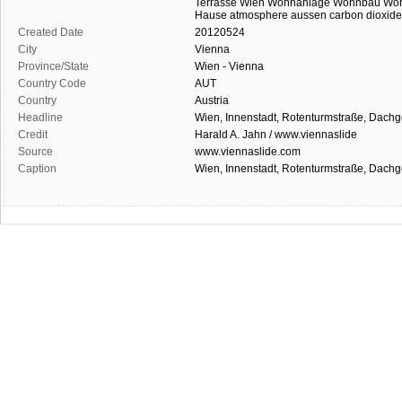
Terrasse
Wien
Wohnanlage
Wohnbau
Woh
Hause
atmosphere
aussen
carbon dioxide
Created Date
20120524
City
Vienna
Province/State
Wien - Vienna
Country Code
AUT
Country
Austria
Headline
Wien, Innenstadt, Rotenturmstraße, Dac
Credit
Harald A. Jahn / www.viennaslide
Source
www.viennaslide.com
Caption
Wien, Innenstadt, Rotenturmstraße, Dac