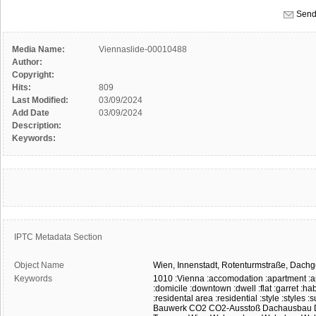
Send
Media Name:
Viennaslide-00010488
Author:
Copyright:
Hits:
809
Last Modified:
03/09/2024
Add Date
03/09/2024
Description:
Keywords:
IPTC Metadata Section
Object Name
Wien,
Innenstadt,
Rotenturmstraße,
Dachg
Keywords
1010
:Vienna
:accomodation
:apartment
:
:domicile
:downtown
:dwell
:flat
:garret
:hab
:residental area
:residential
:style
:styles
:
Bauwerk
CO2
CO2-Ausstoß
Dachausbau